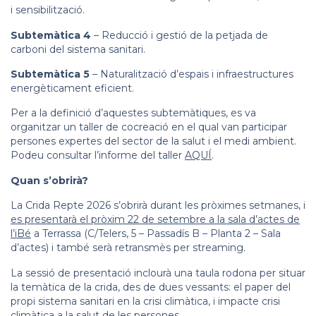
i sensibilització.
Subtemàtica 4
– Reducció i gestió de la petjada de
carboni del sistema sanitari.
Subtemàtica 5
– Naturalització d’espais i infraestructures
energèticament eficient.
Per a la definició d’aquestes subtemàtiques, es va
organitzar un taller de cocreació en el qual van participar
persones expertes del sector de la salut i el medi ambient.
Podeu consultar l’informe del taller
AQUÍ
.
Quan s’obrirà?
La Crida Repte 2026 s’obrirà durant les pròximes setmanes, i
es presentarà el pròxim 22 de setembre a la sala d’actes de
l’iBé
a Terrassa (C/Telers, 5 – Passadís B – Planta 2 – Sala
d’actes) i també serà retransmès per streaming.
La sessió de presentació inclourà una taula rodona per situar
la temàtica de la crida, des de dues vessants: el paper del
propi sistema sanitari en la crisi climàtica, i impacte crisi
climàtica a la salut de les persones.