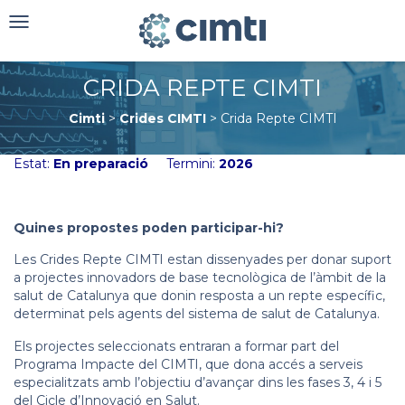
Toggle
navigation
CRIDA REPTE CIMTI
Cimti
>
Crides CIMTI
>
Crida Repte CIMTI
Estat:
En preparació
Termini:
2026
Quines propostes poden participar-hi?
Les Crides Repte CIMTI estan dissenyades per donar suport
a projectes innovadors de base tecnològica de l’àmbit de la
salut de Catalunya que donin resposta a un repte específic,
determinat pels agents del sistema de salut de Catalunya.
Els projectes seleccionats entraran a formar part del
Programa Impacte del CIMTI, que dona accés a serveis
especialitzats amb l’objectiu d’avançar dins les fases 3, 4 i 5
del Cicle d’Innovació en Salut.