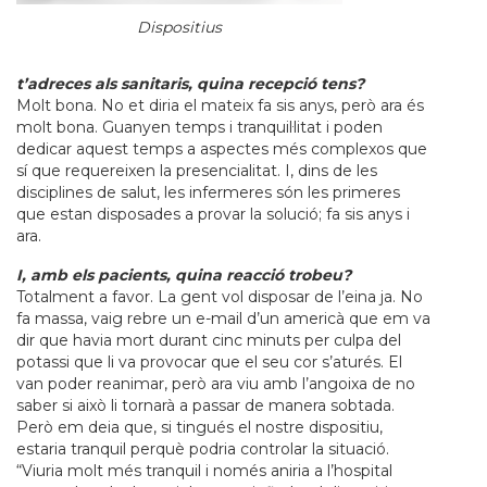
Dispositius
t’adreces als sanitaris, quina recepció tens?
Molt bona. No et diria el mateix fa sis anys, però ara és
molt bona. Guanyen temps i tranquil·litat i poden
dedicar aquest temps a aspectes més complexos que
sí que requereixen la presencialitat. I, dins de les
disciplines de salut, les infermeres són les primeres
que estan disposades a provar la solució; fa sis anys i
ara.
I, amb els pacients, quina reacció trobeu?
Totalment a favor. La gent vol disposar de l’eina ja. No
fa massa, vaig rebre un e-mail d’un americà que em va
dir que havia mort durant cinc minuts per culpa del
potassi que li va provocar que el seu cor s’aturés. El
van poder reanimar, però ara viu amb l’angoixa de no
saber si això li tornarà a passar de manera sobtada.
Però em deia que, si tingués el nostre dispositiu,
estaria tranquil perquè podria controlar la situació.
“Viuria molt més tranquil i només aniria a l’hospital