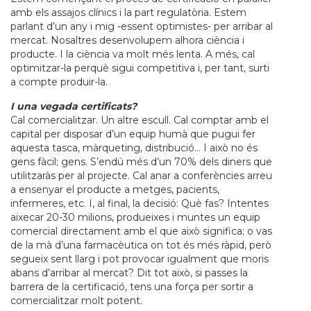
amb els assajos clínics i la part regulatòria. Estem
parlant d’un any i mig -essent optimistes- per arribar al
mercat. Nosaltres desenvolupem alhora ciència i
producte. I la ciència va molt més lenta. A més, cal
optimitzar-la perquè sigui competitiva i, per tant, surti
a compte produir-la.
I una vegada certificats?
Cal comercialitzar. Un altre escull. Cal comptar amb el
capital per disposar d’un equip humà que pugui fer
aquesta tasca, màrqueting, distribució… I això no és
gens fàcil; gens. S’endú més d’un 70% dels diners que
utilitzaràs per al projecte. Cal anar a conferències arreu
a ensenyar el producte a metges, pacients,
infermeres, etc. I, al final, la decisió: Què fas? Intentes
aixecar 20-30 milions, produeixes i muntes un equip
comercial directament amb el que això significa; o vas
de la mà d’una farmacèutica on tot és més ràpid, però
segueix sent llarg i pot provocar igualment que moris
abans d’arribar al mercat? Dit tot això, si passes la
barrera de la certificació, tens una força per sortir a
comercialitzar molt potent.