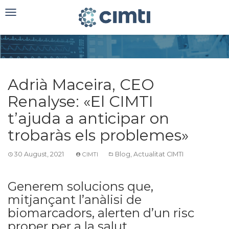
Toggle
navigation
Adrià Maceira, CEO
Renalyse: «El CIMTI
t’ajuda a anticipar on
trobaràs els problemes»
30 August, 2021
Blog
,
Actualitat CIMTI
CIMTI
Generem solucions que,
mitjançant l’anàlisi de
biomarcadors, alerten d’un risc
proper per a la salut