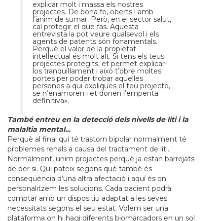
explicar molt i massa els nostres
projectes. De bona fe, oberts i amb
l’ànim de sumar. Però, en el sector salut,
cal protegir el que fas. Aquesta
entrevista la pot veure qualsevol i els
agents de patents són fonamentals.
Perquè el valor de la propietat
intel·lectual és molt alt. Si tens els teus
projectes protegits, et permet explicar-
los tranquil·lament i això t’obre moltes
portes per poder trobar aquelles
persones a qui expliques el teu projecte,
se n’enamoren i et donen l’empenta
definitiva».
També entreu en la detecció dels nivells de liti i la
malaltia mental…
Perquè al final qui té trastorn bipolar normalment té
problemes renals a causa del tractament de liti.
Normalment, unim projectes perquè ja estan barrejats
de per si. Qui pateix segons què també és
conseqüència d’una altra afectació i aquí és on
personalitzem les solucions. Cada pacient podrà
comptar amb un dispositiu adaptat a les seves
necessitats segons el seu estat. Volem ser una
plataforma on hi hagi diferents biomarcadors en un sol