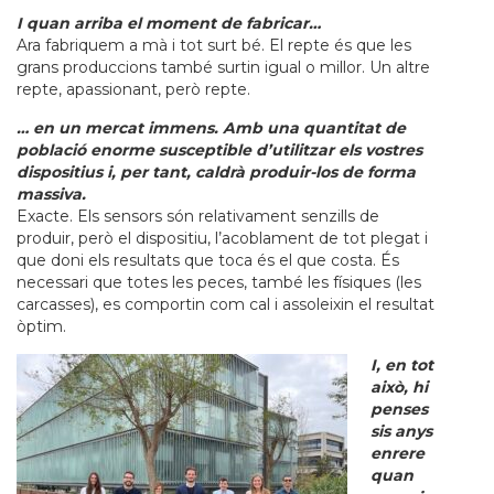
I quan arriba el moment de fabricar…
Ara fabriquem a mà i tot surt bé. El repte és que les
grans produccions també surtin igual o millor. Un altre
repte, apassionant, però repte.
… en un mercat immens. Amb una quantitat de
població enorme susceptible d’utilitzar els vostres
dispositius i, per tant, caldrà produir-los de forma
massiva.
Exacte. Els sensors són relativament senzills de
produir, però el dispositiu, l’acoblament de tot plegat i
que doni els resultats que toca és el que costa. És
necessari que totes les peces, també les físiques (les
carcasses), es comportin com cal i assoleixin el resultat
òptim.
I, en tot
això, hi
penses
sis anys
enrere
quan