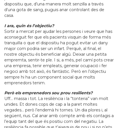
dispositiu que, d’una manera molt senzilla a través
d’una gota de sang, puguis anar controlant des de
casa.
I ara, quin és l’objectiu?
Sortir a mercat per ajudar les persones i veure que has
aconseguit fer que els pacients visquin de forma més
tranquil·la o que el dispositiu ha pogut evitar un dany
major com podria ser un infart. Perquè, al final, el
nostre objectiu és beneficiar algú. Deixar una petita
empremta, sentir-te ple. I si, a més, pel camí pots crear
una empresa, tenir empleats, generar ocupació i fer
negoci amb tot això, és fantàstic. Però en l’objectiu
sempre hi ha un component social que molts
emprenedors tenim.
Però els emprenedors sou prou resilients?
Uff… massa i tot. La resiliència i la “tonteria” van molt
unides. Et dones cops de cap a la paret moltes
vegades… però l’endemà hi tornes. Un dia plores i, al
següent, rius. Cal anar amb compte amb els contagis a
l’equip tant del que és positiu com del negatiu. La
resiliència fa possible que t’aixequis de nou i si no n’ets,