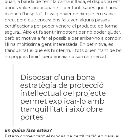
quan, a banda de tenir la cama inflada, el dispositiu em
donés valors preocupants i, per tant, sabés que hauria
d’anar a l’hospital”. Li vaig haver de dir que em sabia
greu, però que encara ens faltaven alguns passos i
certificacions per poder vendre el producte de forma
segura… Això et fa sentir impotent per no poder ajudar,
però et motiva a fer el possible per arribar-ho a complir.
Hi ha moltíssima gent interessada. En definitiva, és
tranquil·litat el que els hi oferim. I tots diuen “tant de bo
ho pogués tenir”, però encara no som al mercat.
Disposar d’una bona
estratègia de protecció
intel·lectual del projecte
permet explicar-lo amb
tranquil·litat i això obre
portes
En quina fase esteu?
Estem començant el procés de certificació en paral·lel