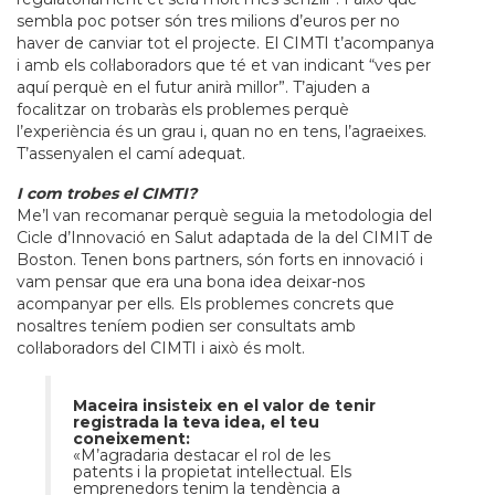
sembla poc potser són tres milions d’euros per no
haver de canviar tot el projecte. El CIMTI t’acompanya
i amb els col·laboradors que té et van indicant “ves per
aquí perquè en el futur anirà millor”. T’ajuden a
focalitzar on trobaràs els problemes perquè
l’experiència és un grau i, quan no en tens, l’agraeixes.
T’assenyalen el camí adequat.
I com trobes el CIMTI?
Me’l van recomanar perquè seguia la metodologia del
Cicle d’Innovació en Salut adaptada de la del CIMIT de
Boston. Tenen bons partners, són forts en innovació i
vam pensar que era una bona idea deixar-nos
acompanyar per ells. Els problemes concrets que
nosaltres teníem podien ser consultats amb
col·laboradors del CIMTI i això és molt.
Maceira insisteix en el valor de tenir
registrada la teva idea, el teu
coneixement:
«M’agradaria destacar el rol de les
patents i la propietat intel·lectual. Els
emprenedors tenim la tendència a