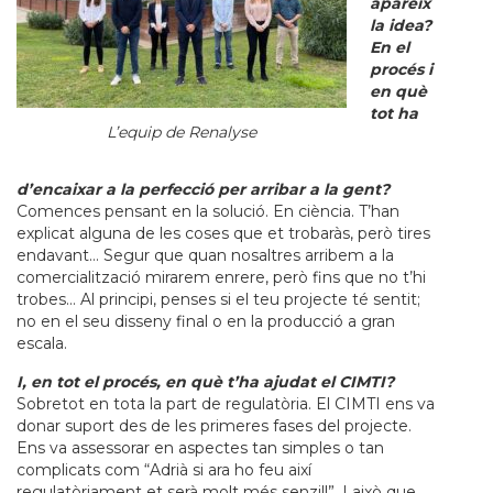
apareix
la idea?
En el
procés i
en què
tot ha
L’equip de Renalyse
d’encaixar a la perfecció per arribar a la gent?
Comences pensant en la solució. En ciència. T’han
explicat alguna de les coses que et trobaràs, però tires
endavant… Segur que quan nosaltres arribem a la
comercialització mirarem enrere, però fins que no t’hi
trobes… Al principi, penses si el teu projecte té sentit;
no en el seu disseny final o en la producció a gran
escala.
I, en tot el procés, en què t’ha ajudat el CIMTI?
Sobretot en tota la part de regulatòria. El CIMTI ens va
donar suport des de les primeres fases del projecte.
Ens va assessorar en aspectes tan simples o tan
complicats com “Adrià si ara ho feu així
regulatòriament et serà molt més senzill”. I això que