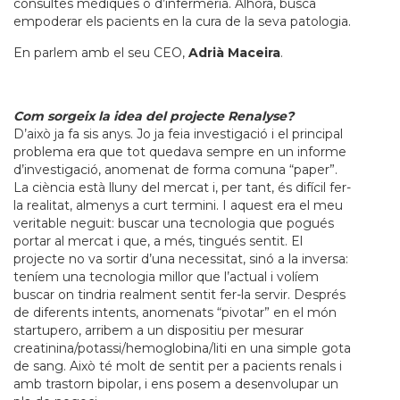
consultes mèdiques o d’infermeria. Alhora, busca
empoderar els pacients en la cura de la seva patologia.
En parlem amb el seu CEO,
Adrià Maceira
.
Com sorgeix la idea del projecte Renalyse?
D’això ja fa sis anys. Jo ja feia investigació i el principal
problema era que tot quedava sempre en un informe
d’investigació, anomenat de forma comuna “paper”.
La ciència està lluny del mercat i, per tant, és difícil fer-
la realitat, almenys a curt termini. I aquest era el meu
veritable neguit: buscar una tecnologia que pogués
portar al mercat i que, a més, tingués sentit. El
projecte no va sortir d’una necessitat, sinó a la inversa:
teníem una tecnologia millor que l’actual i volíem
buscar on tindria realment sentit fer-la servir. Després
de diferents intents, anomenats “pivotar” en el món
startupero, arribem a un dispositiu per mesurar
creatinina/potassi/hemoglobina/liti en una simple gota
de sang. Això té molt de sentit per a pacients renals i
amb trastorn bipolar, i ens posem a desenvolupar un